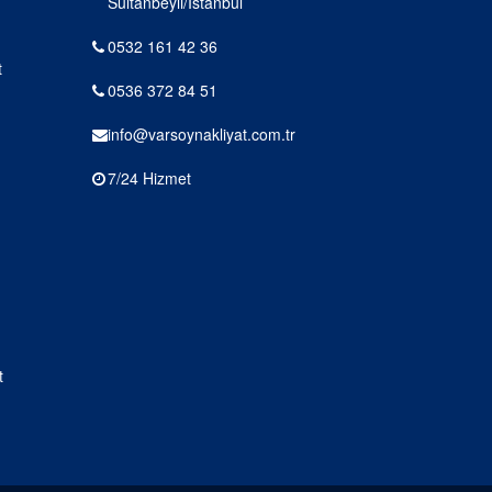
Sultanbeyli/İstanbul
0532 161 42 36
t
0536 372 84 51
info@varsoynakliyat.com.tr
7/24 Hizmet
t