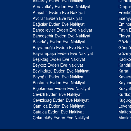
Aksaray Evden Eve Nakliyat
Dudull
Arnavutköy Evden Eve Nakliyat
Dragos
Ataşehir Evden Eve Nakliyat
Erenkö
Avcılar Evden Eve Nakliyat
Esenyu
Bağcılar Evden Eve Nakliyat
Eminön
Bahçelievler Evden Eve Nakliyat
Fatih 
Bahçeşehir Evden Eve Nakliyat
Florya
Bakırköy Evden Eve Nakliyat
Göztep
Bayramoğlu Evden Eve Nakliyat
Güngör
Bayrampaşa Evden Eve Nakliyat
Güzely
Beşiktaş Evden Eve Nakliyat
Kadıkö
Beykoz Evden Eve Nakliyat
Kandil
Beylikdüzü Evden Eve Nakliyat
Kartal
Beyoğlu Evden Eve Nakliyat
Kavacı
Bostancı Evden Eve Nakliyat
Kaynar
B.çekmece Evden Eve Nakliyat
Kozyat
Cevizli Evden Eve Nakliyat
Kurtkö
Cevizlibağ Evden Eve Nakliyat
Küçüky
Çamlıca Evden Eve Nakliyat
Levent
Çatalca Evden Eve Nakliyat
Maltep
Çekmeköy Evden Eve Nakliyat
Maslak