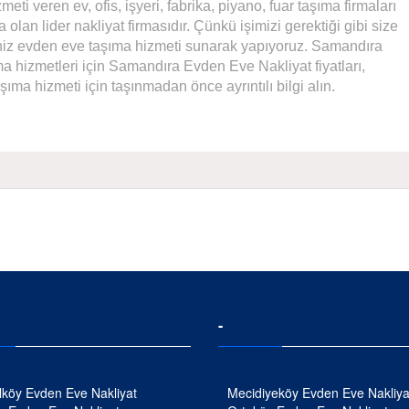
zmeti veren ev, ofis, işyeri, fabrika, piyano, fuar taşıma firmaları
 olan lider nakliyat firmasıdır. Çünkü işimizi gerektiği gibi size
iniz evden eve taşıma hizmeti sunarak yapıyoruz. Samandıra
a hizmetleri için Samandıra Evden Eve Nakliyat fiyatları,
ma hizmeti için taşınmadan önce ayrıntılı bilgi alın.
-
köy Evden Eve Nakliyat
Mecidiyeköy Evden Eve Nakliya