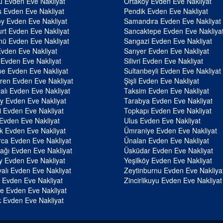
u Evden Eve Nakliyat
Ortaköy Evden Eve Nakliyat
 Evden Eve Nakliyat
Pendik Evden Eve Nakliyat
y Evden Eve Nakliyat
Samandıra Evden Eve Nakliyat
rt Evden Eve Nakliyat
Sancaktepe Evden Eve Nakliya
ü Evden Eve Nakliyat
Sarıgazi Evden Eve Nakliyat
Evden Eve Nakliyat
Sarıyer Evden Eve Nakliyat
 Evden Eve Nakliyat
Silivri Evden Eve Nakliyat
e Evden Eve Nakliyat
Sultanbeyli Evden Eve Nakliyat
en Evden Eve Nakliyat
Şişli Evden Eve Nakliyat
alı Evden Eve Nakliyat
Taksim Evden Eve Nakliyat
y Evden Eve Nakliyat
Tarabya Evden Eve Nakliyat
li Evden Eve Nakliyat
Topkapı Evden Eve Nakliyat
 Evden Eve Nakliyat
Ulus Evden Eve Nakliyat
k Evden Eve Nakliyat
Ümraniye Evden Eve Nakliyat
ca Evden Eve Nakliyat
Ünalan Evden Eve Nakliyat
ağı Evden Eve Nakliyat
Üsküdar Evden Eve Nakliyat
y Evden Eve Nakliyat
Yeşilköy Evden Eve Nakliyat
alı Evden Eve Nakliyat
Zeytinburnu Evden Eve Nakliya
 Evden Eve Nakliyat
Zincirlikuyu Evden Eve Nakliyat
e Evden Eve Nakliyat
 Evden Eve Nakliyat