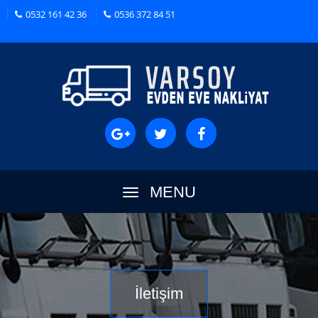
0532 161 42 36
0536 372 84 51
MENU
İletişim